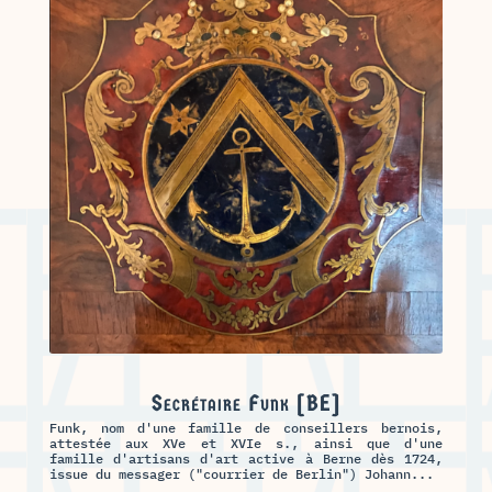
Secrétaire Funk [BE]
Funk, nom d'une famille de conseillers bernois,
attestée aux XVe et XVIe s., ainsi que d'une
famille d'artisans d'art active à Berne dès 1724,
issue du messager ("courrier de Berlin") Johann...